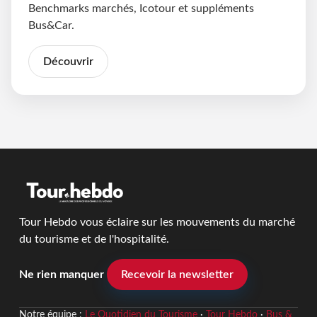
Benchmarks marchés, Icotour et suppléments
Bus&Car.
Découvrir
Tour Hebdo vous éclaire sur les mouvements du marché
du tourisme et de l'hospitalité.
Ne rien manquer
Recevoir la newsletter
Notre équipe :
Le Quotidien du Tourisme
·
Tour Hebdo
·
Bus &