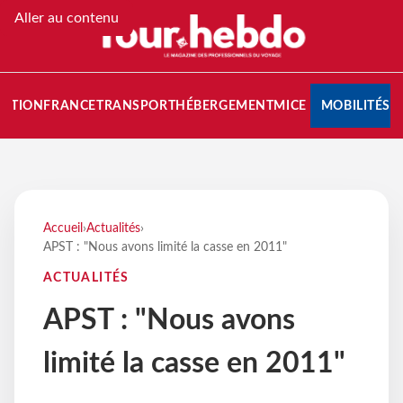
Aller au contenu
NATION
FRANCE
TRANSPORT
HÉBERGEMENT
MICE
MOBILITÉS
Accueil
›
Actualités
›
APST : "Nous avons limité la casse en 2011"
ACTUALITÉS
APST : "Nous avons
limité la casse en 2011"