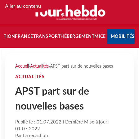
Aller au contenu
NATION
FRANCE
TRANSPORT
HÉBERGEMENT
MICE
MOBILITÉS
Accueil
›
Actualités
›
APST part sur de nouvelles bases
ACTUALITÉS
APST part sur de
nouvelles bases
Publié le : 01.07.2022 I Dernière Mise à jour :
01.07.2022
Par La rédaction