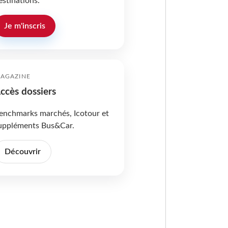
estinations.
Je m'inscris
AGAZINE
ccès dossiers
enchmarks marchés, Icotour et
uppléments Bus&Car.
Découvrir