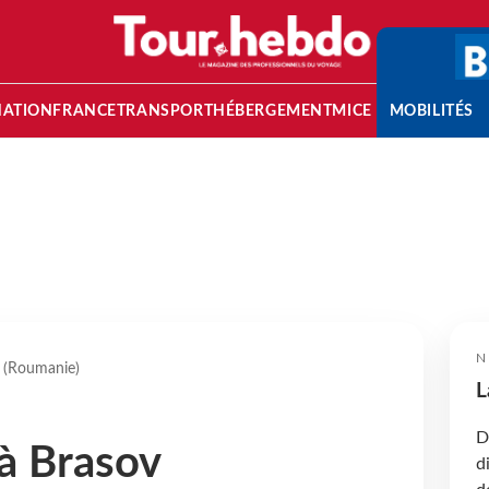
NATION
FRANCE
TRANSPORT
HÉBERGEMENT
MICE
MOBILITÉS
N
v (Roumanie)
L
D
 à Brasov
d