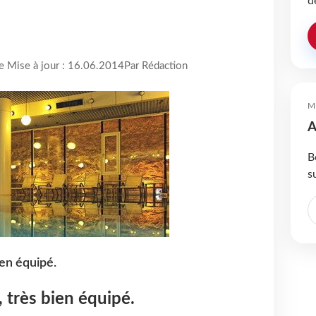
d
re Mise à jour : 16.06.2014
Par Rédaction
M
A
B
s
ien équipé.
 très bien équipé.