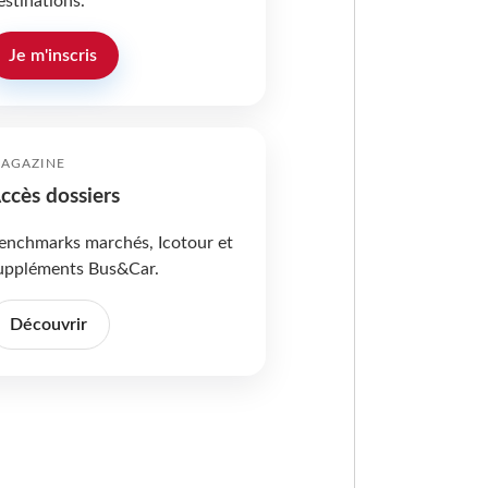
estinations.
Je m'inscris
AGAZINE
ccès dossiers
enchmarks marchés, Icotour et
uppléments Bus&Car.
Découvrir