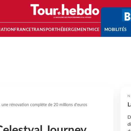
NATION
FRANCE
TRANSPORT
HÉBERGEMENT
MICE
MOBILITÉS
N
L
s une rénovation complète de 20 millions d'euros
D
d
Celestyal Journey,