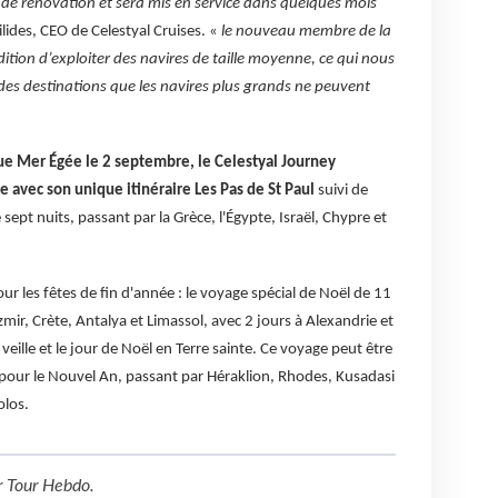
de rénovation et sera mis en service dans quelques mois
ilides, CEO de Celestyal Cruises. «
le nouveau membre de la
dition d’exploiter des navires de taille moyenne, ce qui nous
es destinations que les navires plus grands ne peuvent
ique Mer Égée le 2 septembre, le Celestyal Journey
e avec son unique itinéraire Les Pas de St Paul
suivi de
e sept nuits, passant par la Grèce, l'Égypte, Israël, Chypre et
our les fêtes de fin d'année : le voyage spécial de Noël de 11
zmir, Crète, Antalya et Limassol, avec 2 jours à Alexandrie et
a veille et le jour de Noël en Terre sainte. Ce voyage peut être
s pour le Nouvel An, passant par Héraklion, Rhodes, Kusadasi
olos.
r
Tour Hebdo
.