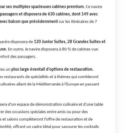
par ses multiples spacieuses cabines premium
. Ce navire
passagers et disposera de 630 cabines, dont 149 avec
es avec balcon que précédemment
sur les itinéraires de 7
 navire disposera de
120 Junior Suites, 28 Grandes Suites et
use.
En outre, le navire disposera à 80 % de cabines vue
onfort des passagers.
ôtes un
plus large éventail d'options de restauration
,
es restaurants de spécialités et à thèmes qui combleront
 culinaires allant de la Méditerranée à l'Europe en passant
osera d'un espace de démonstration culinaire et d'une table
brer des occasions spéciales entre amis ou pour des
 et salons complèteront l'offre de restauration et de
ntité, offrant un cadre idéal pour savourer les cocktails