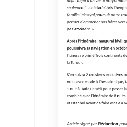
déjà l'objet d'un vaste programme 
seulement
", a déclaré Chris Theoph
famille Celestyal poursuit notre tra
permet d'emmener nos hôtes vers d
pas atteindre.
»
Après l’itinéraire inaugural Idyll
poursuivra sa navigation en octobr
l'itinéraire primé Trois continents d
la Turquie.
S’en suivra 2 croisières exclusives p
nuits avec escale à Thessalonique, I
1 nuit à Haïfa (Israël) pour passer l
combiné avec l’itinéraire de 8 nuit
et Istanbul avant de faire escale à V
Article signé par
Rédaction
pou