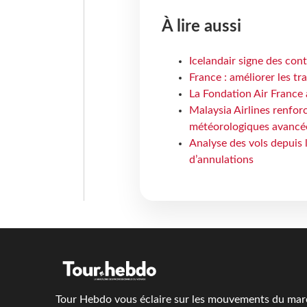
À lire aussi
Icelandair signe des con
France : améliorer les tr
La Fondation Air France 
Malaysia Airlines renforc
météorologiques avancé
Analyse des vols depuis 
d’annulations
Tour Hebdo vous éclaire sur les mouvements du march