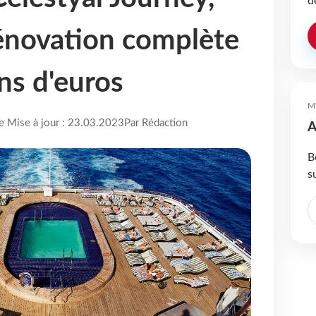
d
énovation complète
ns d'euros
M
re Mise à jour : 23.03.2023
Par Rédaction
A
B
s