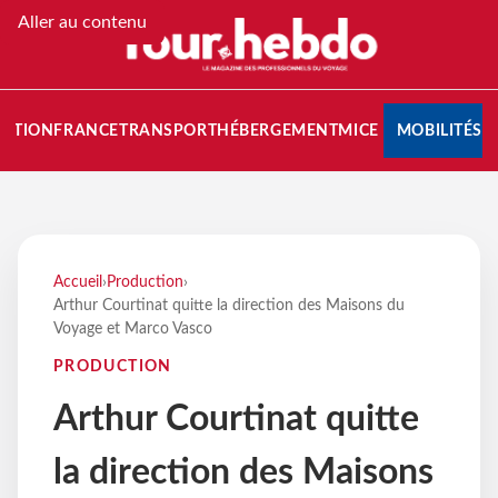
Aller au contenu
NATION
FRANCE
TRANSPORT
HÉBERGEMENT
MICE
MOBILITÉS
Accueil
›
Production
›
Arthur Courtinat quitte la direction des Maisons du
Voyage et Marco Vasco
PRODUCTION
Arthur Courtinat quitte
la direction des Maisons