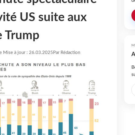
d
ivité US suite aux
e Trump
M
re Mise à jour : 26.03.2025
Par Rédaction
A
B
s