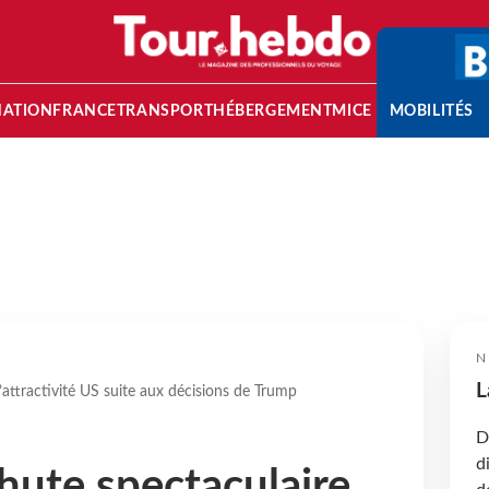
NATION
FRANCE
TRANSPORT
HÉBERGEMENT
MICE
MOBILITÉS
N
L
l’attractivité US suite aux décisions de Trump
D
d
Chute spectaculaire