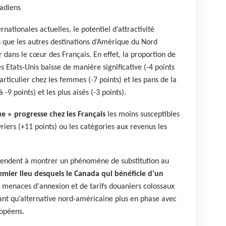
nadiens
nationales actuelles, le potentiel d’attractivité
s que les autres destinations d’Amérique du Nord
r dans le cœur des Français. En effet, la proportion de
es Etats-Unis baisse de manière significative (-4 points
rticulier chez les femmes (-7 points) et les pans de la
 -9 points) et les plus aisés (-3 points).
ue » progresse chez les Français
les moins susceptibles
vriers (+11 points) ou les catégories aux revenus les
 tendent à montrer un phénomène de substitution au
emier lieu desquels le Canada qui bénéficie d’un
 menaces d'annexion et de tarifs douaniers colossaux
 tant qu’alternative nord-américaine plus en phase avec
ropéens.