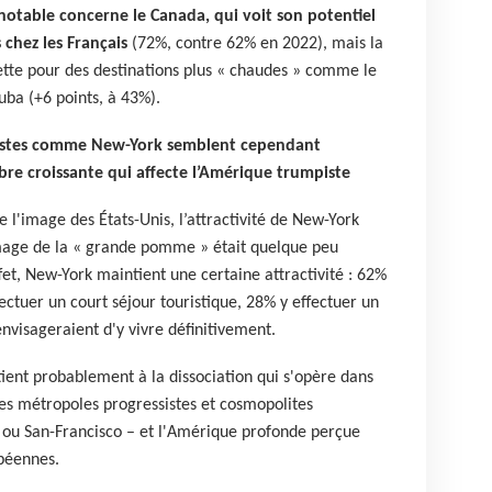
s notable concerne le Canada, qui voit son potentiel
 chez les Français
(72%, contre 62% en 2022), mais la
ette pour des destinations plus « chaudes » comme le
ba (+6 points, à 43%).
sistes comme New-York semblent cependant
bre croissante qui affecte l’Amérique trumpiste
 l'image des États-Unis, l’attractivité de New-York
’image de la « grande pomme » était quelque peu
fet, New-York maintient une certaine attractivité : 62%
ectuer un court séjour touristique, 28% y effectuer un
nvisageraient d'y vivre définitivement.
ient probablement à la dissociation qui s'opère dans
les métropoles progressistes et cosmopolites
u San-Francisco – et l'Amérique profonde perçue
péennes.