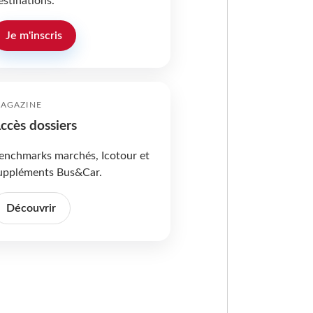
estinations.
Je m'inscris
AGAZINE
ccès dossiers
enchmarks marchés, Icotour et
uppléments Bus&Car.
Découvrir