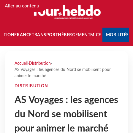
Aller au contenu
NATION
FRANCE
TRANSPORT
HÉBERGEMENT
MICE
MOBILITÉS
Accueil
›
Distribution
›
AS Voyages : les agences du Nord se mobilisent pour
animer le marché
DISTRIBUTION
AS Voyages : les agences
du Nord se mobilisent
pour animer le marché