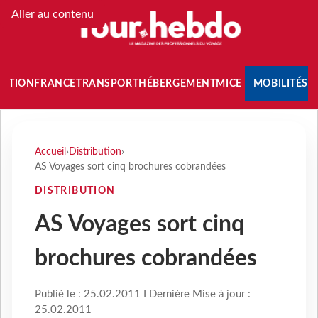
Aller au contenu
NATION
FRANCE
TRANSPORT
HÉBERGEMENT
MICE
MOBILITÉS
Accueil
›
Distribution
›
AS Voyages sort cinq brochures cobrandées
DISTRIBUTION
AS Voyages sort cinq
brochures cobrandées
Publié le : 25.02.2011 I Dernière Mise à jour :
25.02.2011