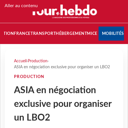
Aller au contenu
NATION
FRANCE
TRANSPORT
HÉBERGEMENT
MICE
MOBILITÉS
Accueil
›
Production
›
ASIA en négociation exclusive pour organiser un LBO2
PRODUCTION
ASIA en négociation
exclusive pour organiser
un LBO2