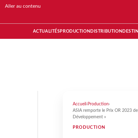
Aller au contenu
ACTUALITÉS
PRODUCTION
DISTRIBUTION
DESTI
Accueil
›
Production
›
ASIA remporte le Prix OR 2023 des
Développement »
PRODUCTION