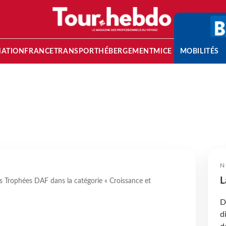
NATION
FRANCE
TRANSPORT
HÉBERGEMENT
MICE
MOBILITÉS
N
L
 Trophées DAF dans la catégorie « Croissance et
D
d