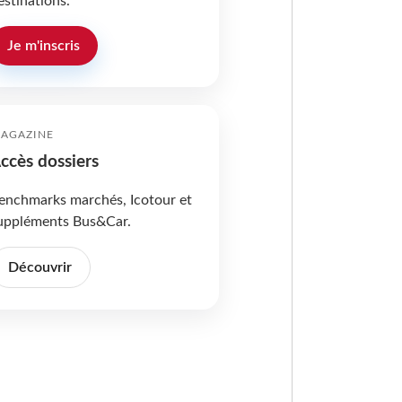
estinations.
Je m'inscris
AGAZINE
ccès dossiers
enchmarks marchés, Icotour et
uppléments Bus&Car.
Découvrir