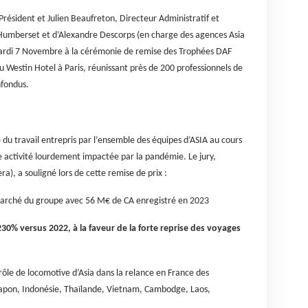
 Président et Julien Beaufreton, Directeur Administratif et
Humberset et d’Alexandre Descorps (en charge des agences Asia
 Mardi 7 Novembre à la cérémonie de remise des Trophées DAF
Westin Hotel à Paris, réunissant près de 200 professionnels de
nfondus.
e du travail entrepris par l’ensemble des équipes d’ASIA au cours
 activité lourdement impactée par la pandémie. Le jury,
a), a souligné lors de cette remise de prix :
marché du groupe avec 56 M€ de CA enregistré en 2023
30% versus 2022, à la faveur de la forte reprise des voyages
 rôle de locomotive d’Asia dans la relance en France des
Japon, Indonésie, Thaïlande, Vietnam, Cambodge, Laos,