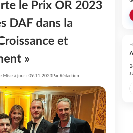
d
te le Prix OR 2023
s DAF dans la
Croissance et
M
A
ent »
B
s
re Mise à jour : 09.11.2023
Par Rédaction