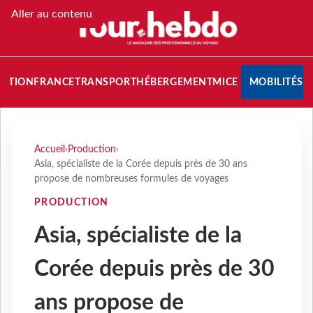
Aller au contenu
NATION
FRANCE
TRANSPORT
HÉBERGEMENT
MICE
MOBILITÉS
Accueil
›
Production
›
Asia, spécialiste de la Corée depuis près de 30 ans
propose de nombreuses formules de voyages
PRODUCTION
Asia, spécialiste de la
Corée depuis près de 30
ans propose de