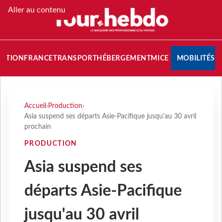
Aller au contenu
NATION
FRANCE
TRANSPORT
HÉBERGEMENT
MICE
MOBILITÉS
Accueil
›
Production
›
Asia suspend ses départs Asie-Pacifique jusqu'au 30 avril
prochain
PRODUCTION
Asia suspend ses
départs Asie-Pacifique
jusqu'au 30 avril