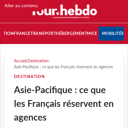
Aller au contenu
NATION
FRANCE
TRANSPORT
HÉBERGEMENT
MICE
MOBILITÉS
Accueil
›
Destination
›
Asie-Pacifique : ce que les Français réservent en agences
DESTINATION
Asie-Pacifique : ce que
les Français réservent en
agences