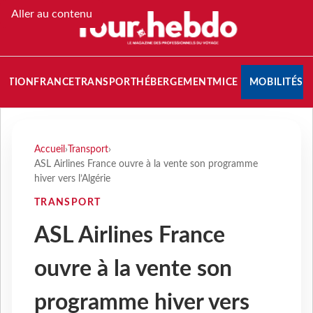
Aller au contenu
NATION
FRANCE
TRANSPORT
HÉBERGEMENT
MICE
MOBILITÉS
Accueil
›
Transport
›
ASL Airlines France ouvre à la vente son programme
hiver vers l’Algérie
TRANSPORT
ASL Airlines France
ouvre à la vente son
programme hiver vers