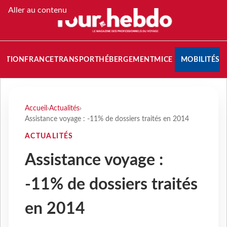
Aller au contenu
NATION
FRANCE
TRANSPORT
HÉBERGEMENT
MICE
MOBILITÉS
Accueil
›
Actualités
›
Assistance voyage : -11% de dossiers traités en 2014
ACTUALITÉS
Assistance voyage :
-11% de dossiers traités
en 2014