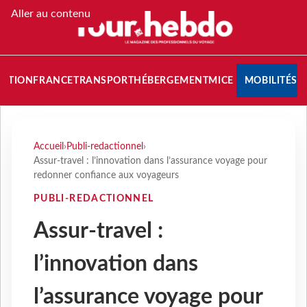
Aller au contenu
NATION
FRANCE
TRANSPORT
HÉBERGEMENT
MICE
MOBILITÉS
Accueil
›
Publi-redactionnel
›
Assur-travel : l’innovation dans l’assurance voyage pour
redonner confiance aux voyageurs
PUBLI-REDACTIONNEL
Assur-travel :
l’innovation dans
l’assurance voyage pour