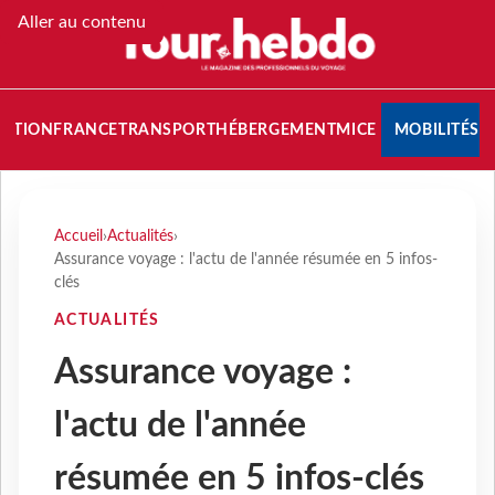
Aller au contenu
NATION
FRANCE
TRANSPORT
HÉBERGEMENT
MICE
MOBILITÉS
Accueil
›
Actualités
›
Assurance voyage : l'actu de l'année résumée en 5 infos-
clés
ACTUALITÉS
Assurance voyage :
l'actu de l'année
résumée en 5 infos-clés