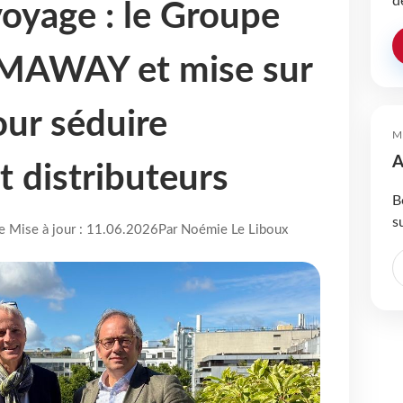
d
oyage : le Groupe
IMAWAY et mise sur
our séduire
M
A
t distributeurs
B
s
re Mise à jour : 11.06.2026
Par Noémie Le Liboux