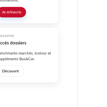
estinations.
Je m'inscris
AGAZINE
ccès dossiers
enchmarks marchés, Icotour et
uppléments Bus&Car.
Découvrir