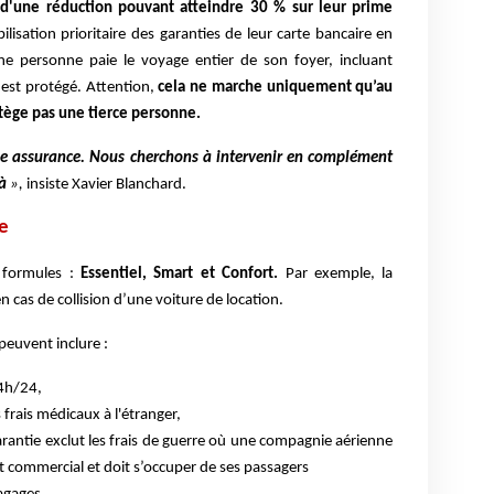
 d'une réduction pouvant atteindre 30 % sur leur prime
isation prioritaire des garanties de leur carte bancaire en
une personne paie le voyage entier de son foyer, incluant
 est protégé. Attention,
cela ne marche uniquement qu’au
otège pas une tierce personne.
e assurance. Nous cherchons à intervenir en complément
à
»,
insiste Xavier Blanchard.
e
s formules :
Essentiel, Smart et Confort.
Par exemple, la
n cas de collision d’une voiture de location.
 peuvent inclure :
24h/24,
s frais médicaux à l'étranger,
arantie exclut les frais de guerre où une compagnie aérienne
t commercial et doit s’occuper de ses passagers