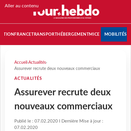
Aller au contenu
NATION
FRANCE
TRANSPORT
HÉBERGEMENT
MICE
MOBILITÉS
Accueil
›
Actualités
›
Assurever recrute deux nouveaux commerciaux
ACTUALITÉS
Assurever recrute deux
nouveaux commerciaux
Publié le : 07.02.2020 I Dernière Mise à jour :
07.02.2020