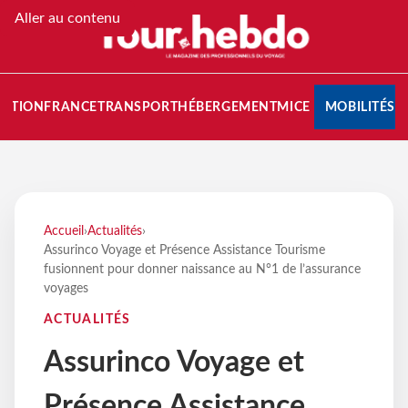
Aller au contenu
NATION
FRANCE
TRANSPORT
HÉBERGEMENT
MICE
MOBILITÉS
Accueil
›
Actualités
›
Assurinco Voyage et Présence Assistance Tourisme
fusionnent pour donner naissance au N°1 de l’assurance
voyages
ACTUALITÉS
Assurinco Voyage et
Présence Assistance