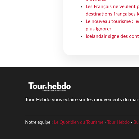
Les Français ne veulent p
destinations françaises l
Le nouveau tourisme : le
plus ignorer
Icelandair signe des con
Tour Hebdo vous éclaire sur les mouvements du march
Notre équipe :
Le Quotidien du Tourisme
·
Tour Hebdo
·
Bu