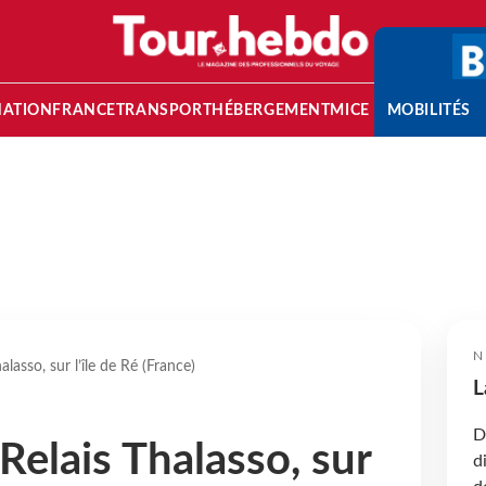
NATION
FRANCE
TRANSPORT
HÉBERGEMENT
MICE
MOBILITÉS
N
alasso, sur l’île de Ré (France)
L
D
Relais Thalasso, sur
d