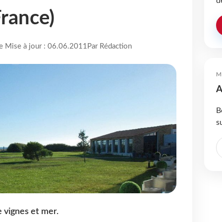
d
France)
re Mise à jour : 06.06.2011
Par Rédaction
M
A
B
s
e vignes et mer.