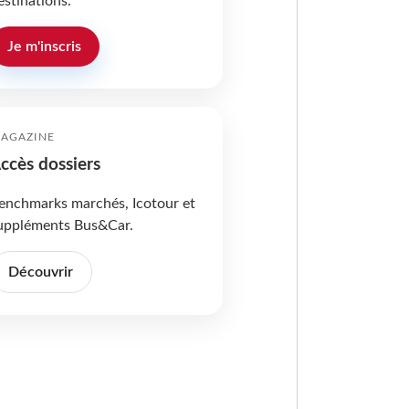
estinations.
Je m'inscris
AGAZINE
ccès dossiers
enchmarks marchés, Icotour et
uppléments Bus&Car.
Découvrir