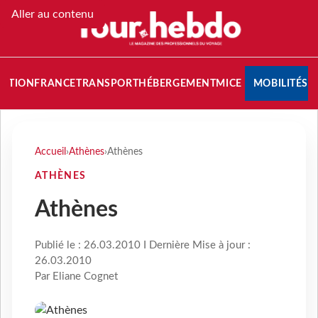
Aller au contenu
NATION
FRANCE
TRANSPORT
HÉBERGEMENT
MICE
MOBILITÉS
Accueil
›
Athènes
›
Athènes
ATHÈNES
Athènes
Publié le : 26.03.2010 I Dernière Mise à jour :
26.03.2010
Par Eliane Cognet