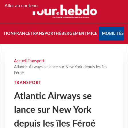
Aller au contenu
NATION
FRANCE
TRANSPORT
HÉBERGEMENT
MICE
MOBILITÉS
Accueil
›
Transport
›
Atlantic Airways se lance sur New York depuis les îles
Féroé
TRANSPORT
Atlantic Airways se
lance sur New York
depuis les îles Féroé