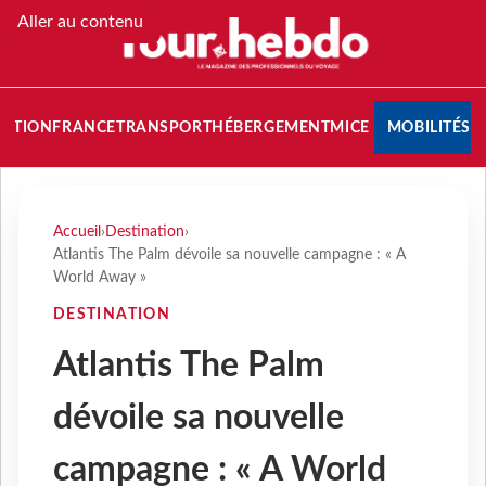
Aller au contenu
NATION
FRANCE
TRANSPORT
HÉBERGEMENT
MICE
MOBILITÉS
Accueil
›
Destination
›
Atlantis The Palm dévoile sa nouvelle campagne : « A
World Away »
DESTINATION
Atlantis The Palm
dévoile sa nouvelle
campagne : « A World