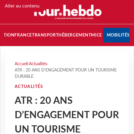
Aller au contenu
NATION
FRANCE
TRANSPORT
HÉBERGEMENT
MICE
MOBILITÉS
Accueil
›
Actualités
›
ATR : 20 ANS D’ENGAGEMENT POUR UN TOURISME
DURABLE
ACTUALITÉS
ATR : 20 ANS
D’ENGAGEMENT POUR
UN TOURISME