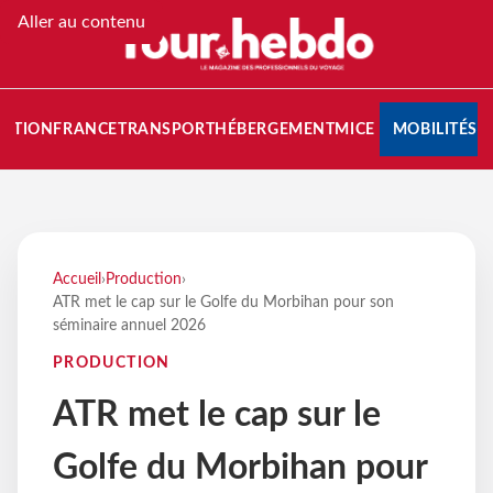
Aller au contenu
NATION
FRANCE
TRANSPORT
HÉBERGEMENT
MICE
MOBILITÉS
Accueil
›
Production
›
ATR met le cap sur le Golfe du Morbihan pour son
séminaire annuel 2026
PRODUCTION
ATR met le cap sur le
Golfe du Morbihan pour