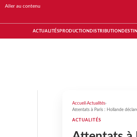
Aller au contenu
ACTUALITÉS
PRODUCTION
DISTRIBUTION
DESTI
Accueil
›
Actualités
›
Attentats à Paris : Hollande déclare
ACTUALITÉS
Attentats à 