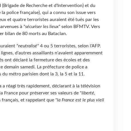
I (Brigade de Recherche et d'Intervention) et du
e la police française), qui a connu son issue vers
eux et quatre terroristes auraient été tués par les
 parvenues à
"sécuriser les lieux"
selon BFMTV. Vers
er bilan de 80 morts au Bataclan.
 auraient
"neutralisé"
4 ou 5 terroristes, selon l'AFP.
 lignes, d'autres assaillants n'avaient apparemment
tés ont déclaré la fermeture des écoles et des
ce demain samedi. La préfecture de police a
du métro parisien dont la 3, la 5 et la 11.
 réagi très rapidement, déclarant à la télévision
la France pour préserver ses valeurs de "
liberté,
français, et rappelant que
"la France est le plus vieil