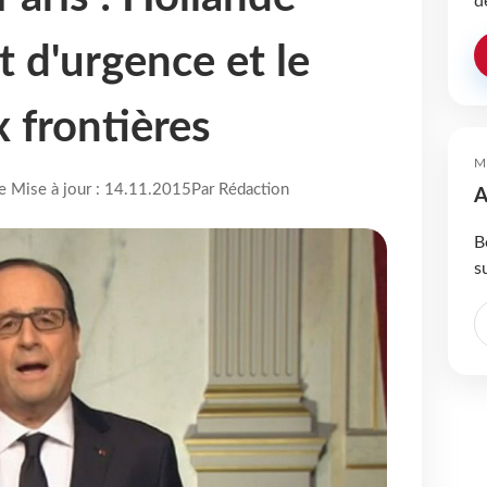
d
at d'urgence et le
 frontières
M
re Mise à jour : 14.11.2015
Par Rédaction
A
B
s