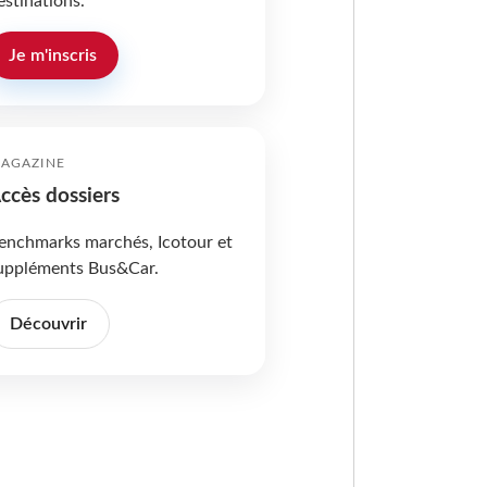
estinations.
Je m'inscris
AGAZINE
ccès dossiers
enchmarks marchés, Icotour et
uppléments Bus&Car.
Découvrir