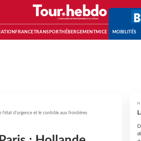
NATION
FRANCE
TRANSPORT
HÉBERGEMENT
MICE
MOBILITÉS
N
L
 l'état d'urgence et le contrôle aux frontières
D
d
Paris : Hollande