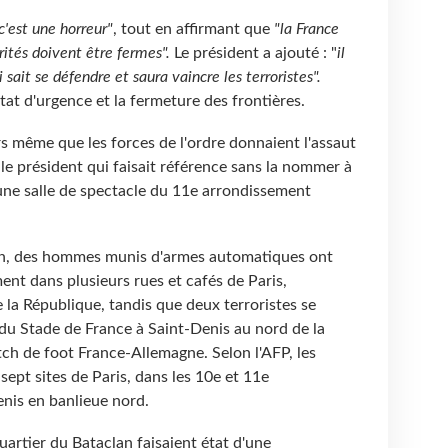
c'est une horreur"
, tout en affirmant que
"la France
rités doivent être fermes".
Le président a ajouté : "
il
i sait se défendre et saura vaincre les terroristes".
tat d'urgence et la fermeture des frontières.
s même que les forces de l'ordre donnaient l'assaut
le président qui faisait référence sans la nommer à
 une salle de spectacle du 11e arrondissement
ion, des hommes munis d'armes automatiques ont
nt dans plusieurs rues et cafés de Paris,
la République, tandis que deux terroristes se
 du Stade de France à Saint-Denis au nord de la
atch de foot France-Allemagne. Selon l'AFP, les
sept sites de Paris, dans les 10e et 11e
nis en banlieue nord.
uartier du Bataclan faisaient état d'une