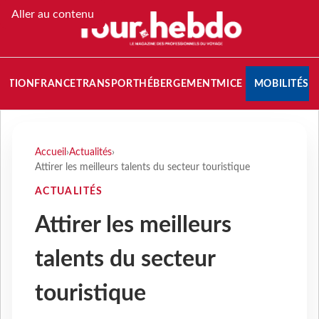
Aller au contenu
NATION
FRANCE
TRANSPORT
HÉBERGEMENT
MICE
MOBILITÉS
Accueil
›
Actualités
›
Attirer les meilleurs talents du secteur touristique
ACTUALITÉS
Attirer les meilleurs
talents du secteur
touristique