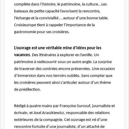
complète dans l’histoire, le patrimoine, la
culture...Les
bateaux de petite capacité favorisent la rencontre,
l’échange et la convivialité … autour d’une bonne table.
Croisieurope tient à rappeler l’importance de la
gastronomie pour ses croisières.
L’ouvrage est une véritable mine d’idées pour les
vacances
.
Des itinéraires à
explorer en famille.
Un
p
atrimoine
à redécouvrir sous un autre angle. La surprise
de traverser des c
ontrées
encore
préservées.
Une occasion
d’immersion d
ans
nos terroirs oublié
s. Sans compter que
les croisières peuvent ainsi s’articuler autour d’un thème
de prédilection.
Rédigé à quatre mains par Françoise Surcouf, journaliste et
écrivain, et Axel Araszkiewicz, responsable des relations
extérieures de la compagnie.
C
et ouvrage
est né d’une
rencontre fortuite d’une journaliste, d’un attaché de