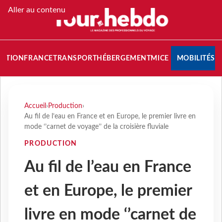
Aller au contenu
NATION
FRANCE
TRANSPORT
HÉBERGEMENT
MICE
MOBILITÉS
Accueil
›
Production
›
Au fil de l’eau en France et en Europe, le premier livre en
mode ‘’carnet de voyage’’ de la croisière fluviale
PRODUCTION
Au fil de l’eau en France
et en Europe, le premier
livre en mode ‘’carnet de