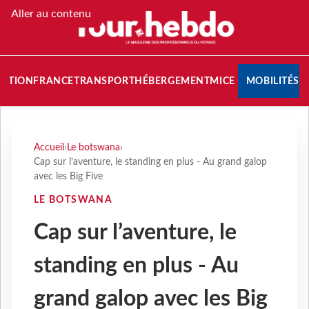
Aller au contenu
NATION
FRANCE
TRANSPORT
HÉBERGEMENT
MICE
MOBILITÉS
Accueil
›
Le botswana
›
Cap sur l’aventure, le standing en plus - Au grand galop
avec les Big Five
LE BOTSWANA
Cap sur l’aventure, le
standing en plus - Au
grand galop avec les Big