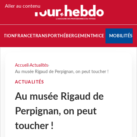
Aller au contenu
NATION
FRANCE
TRANSPORT
HÉBERGEMENT
MICE
MOBILITÉS
Accueil
›
Actualités
›
Au musée Rigaud de Perpignan, on peut toucher !
ACTUALITÉS
Au musée Rigaud de
Perpignan, on peut
toucher !