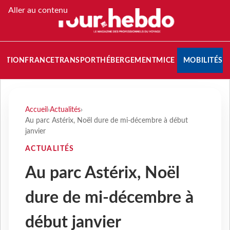
Aller au contenu
NATION
FRANCE
TRANSPORT
HÉBERGEMENT
MICE
MOBILITÉS
Accueil
›
Actualités
›
Au parc Astérix, Noël dure de mi-décembre à début
janvier
ACTUALITÉS
Au parc Astérix, Noël
dure de mi-décembre à
début janvier