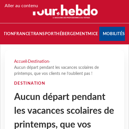
Aller au contenu
NATION
FRANCE
TRANSPORT
HÉBERGEMENT
MICE
MOBILITÉS
Accueil
›
Destination
›
Aucun départ pendant les vacances scolaires de
printemps, que vos clients ne l’oublient pas !
DESTINATION
Aucun départ pendant
les vacances scolaires de
printemps, que vos