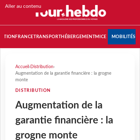
Aller au contenu
NATION
FRANCE
TRANSPORT
HÉBERGEMENT
MICE
MOBILITÉS
Accueil
›
Distribution
›
Augmentation de la garantie financière : la grogne
monte
DISTRIBUTION
Augmentation de la
garantie financière : la
grogne monte