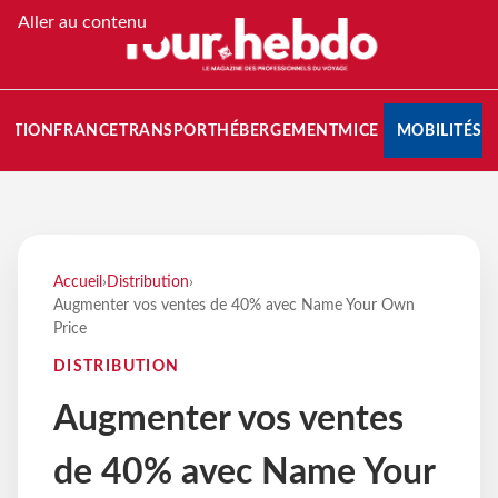
Aller au contenu
NATION
FRANCE
TRANSPORT
HÉBERGEMENT
MICE
MOBILITÉS
Accueil
›
Distribution
›
Augmenter vos ventes de 40% avec Name Your Own
Price
DISTRIBUTION
Augmenter vos ventes
de 40% avec Name Your