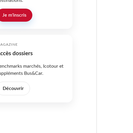
estinations.
Je m'inscris
AGAZINE
ccès dossiers
enchmarks marchés, Icotour et
uppléments Bus&Car.
Découvrir