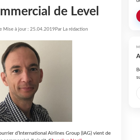
d
ommercial de Level
re Mise à jour : 25.04.2019
Par La rédaction
M
A
B
s
rrier d’International Airlines Group (IAG) vient de