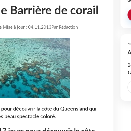
d
e Barrière de corail
re Mise à jour : 04.11.2013
Par Rédaction
M
A
B
s
s pour découvrir la côte du Queensland qui
ès beau spectacle coloré.