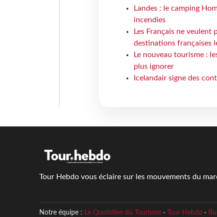
Landes : le camping Hom
incendies
Les Français ne veulent p
destinations françaises l
Le nouveau tourisme : le
plus ignorer
Icelandair signe des con
Tour Hebdo vous éclaire sur les mouvements du march
Notre équipe :
Le Quotidien du Tourisme
·
Tour Hebdo
·
Bu