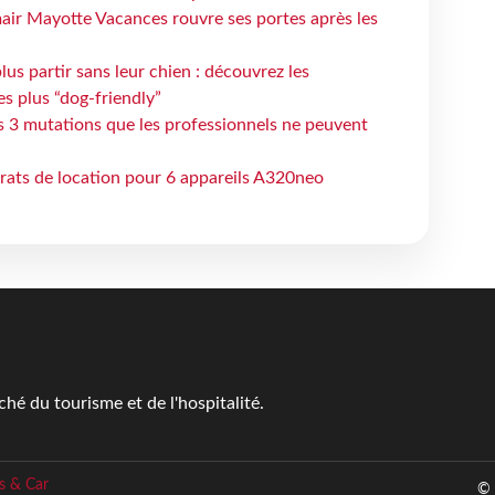
air Mayotte Vacances rouvre ses portes après les
lus partir sans leur chien : découvrez les
es plus “dog-friendly”
s 3 mutations que les professionnels ne peuvent
trats de location pour 6 appareils A320neo
é du tourisme et de l'hospitalité.
s & Car
© 