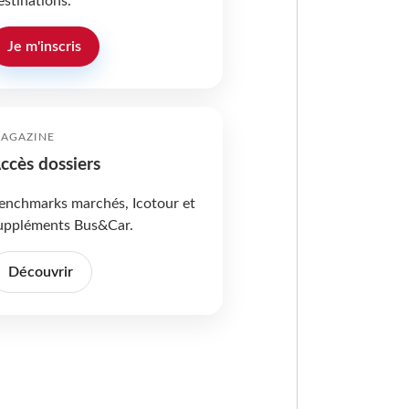
estinations.
Je m'inscris
AGAZINE
ccès dossiers
enchmarks marchés, Icotour et
uppléments Bus&Car.
Découvrir