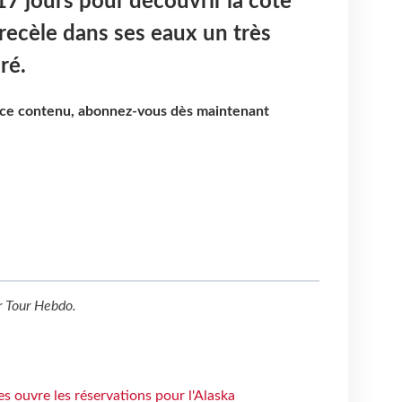
17 jours pour découvrir la côte
ecèle dans ses eaux un très
ré.
e ce contenu, abonnez-vous dès maintenant
r
Tour Hebdo
.
s ouvre les réservations pour l'Alaska