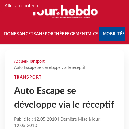
Aller au contenu
NATION
FRANCE
TRANSPORT
HÉBERGEMENT
MICE
MOBILITÉS
Accueil
›
Transport
›
Auto Escape se développe via le réceptif
TRANSPORT
Auto Escape se
développe via le réceptif
Publié le : 12.05.2010 I Dernière Mise à jour :
12.05.2010