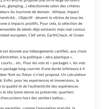
25/45 ans) et propose une offre large de loisirs
es, glamping...) sélectionnée selon des critères
valeurs du tourisme de demain : éthique, impact
nticité... Objectif : devenir la vitrine de tous les
me à impacts positifs. Pour cela, la sélection de
 ensemble de labels déjà existants mais mal connus
colabel européen, Clef verte, EarthCheck, et Green
té est donnée aux hébergements certifiés, aux choix
’entretien, à la politique « zéro plastique »,
ourts... etc. Pour les vols et « packages », les vols
un package long courrier d’une durée inférieure à 4
 New-York ou Tokyo ») n'est proposé. Un calculateur
 Enfin, pour les expériences et immersions, la
e la qualité et de l'authenticité des expériences
ns le site (zone dense ou préservée, quartiers
 d'excursions hors des sentiers battus...
tes garanties, comme l'annulation gratuite, la