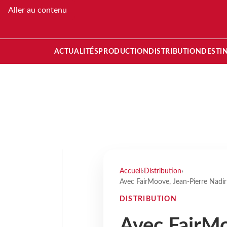
Aller au contenu
ACTUALITÉS
PRODUCTION
DISTRIBUTION
DESTI
Accueil
›
Distribution
›
Avec FairMoove, Jean-Pierre Nadir
DISTRIBUTION
Avec FairMo