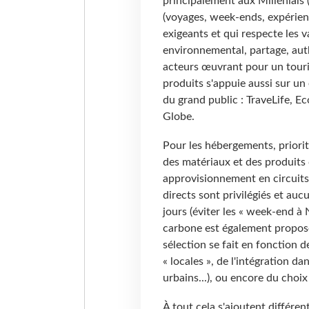
principalement aux Millénials (
(voyages, week-ends, expérienc
exigeants et qui respecte les 
environnemental, partage, authe
acteurs œuvrant pour un touris
produits s'appuie aussi sur un
du grand public : TraveLife, E
Globe.
Pour les hébergements, priori
des matériaux et des produits d
approvisionnement en circuits c
directs sont privilégiés et auc
jours (éviter les « week-end à
carbone est également proposé.
sélection se fait en fonction d
« locales », de l'intégration da
urbains...), ou encore du choix
À tout cela s'ajoutent différen