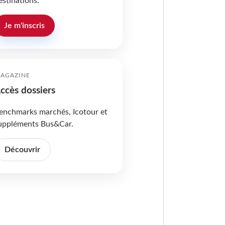
estinations.
Je m'inscris
AGAZINE
ccès dossiers
enchmarks marchés, Icotour et
uppléments Bus&Car.
Découvrir