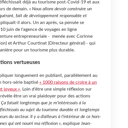
éfléchissait déjà au tourisme post-Covid-19 et aux
urs de demain.
« Nous allons devoir construire un
quérant, fait de développement responsable et
xpliquait-il alors. Un an après, sa pensée se
 10 juin de l'agence de voyages en ligne
venture entrepreneuriale - menée avec Corinne
on) et Arthur Courtinat (Directeur général) - qui
manière pour un tourisme plus durable.
tions vertueuses
pliquer longuement en publiant, parallèlement au
n hors-série baptisé
« 1000 raisons de croire à un
et joyeux »
. Loin d'être une simple réflexion sur
e révèle être un vrai plaidoyer pour des actions
 Ça faisait longtemps que je m'intéressais à la
éfléchissais au sujet du tourisme durable et longtemps
urs du secteur. Il y a d'ailleurs à l'intérieur de ce hors-
nnes qui ont nourri ma réflexion »
, explique Jean-