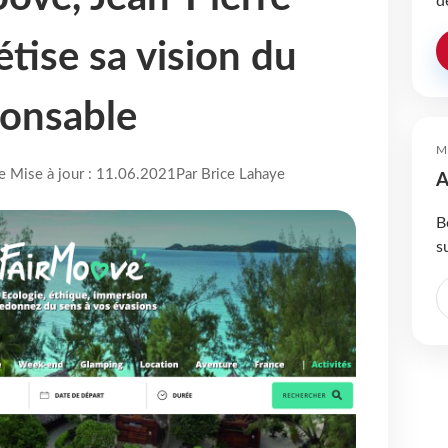
d
tise sa vision du
ponsable
M
re Mise à jour : 11.06.2021
Par Brice Lahaye
A
B
s