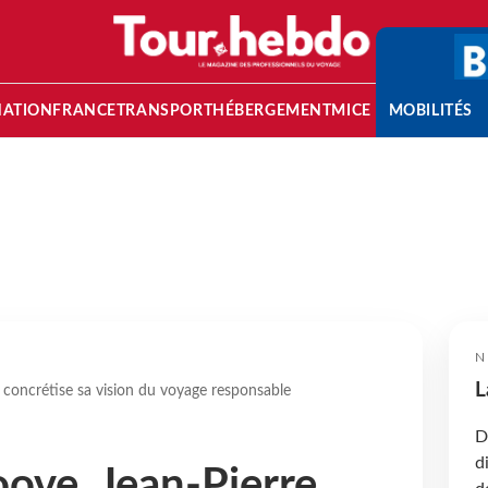
NATION
FRANCE
TRANSPORT
HÉBERGEMENT
MICE
MOBILITÉS
N
L
 concrétise sa vision du voyage responsable
D
d
ove, Jean-Pierre