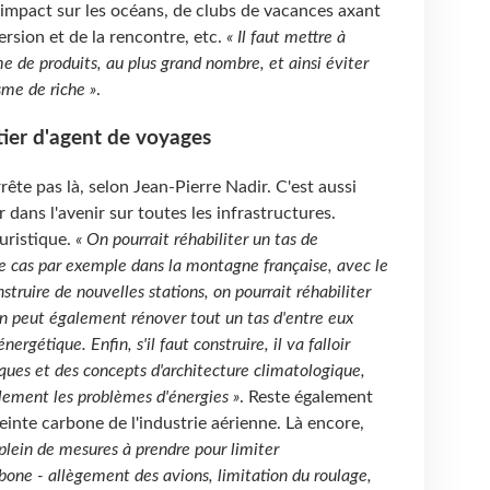
e impact sur les océans, de clubs de vacances axant
ersion et de la rencontre, etc.
« Il faut mettre à
me de produits, au plus grand nombre, et ainsi éviter
sme de riche »
.
ier d'agent de voyages
rrête pas là, selon Jean-Pierre Nadir. C'est aussi
r dans l'avenir sur toutes les infrastructures.
ouristique.
« On pourrait réhabiliter un tas de
le cas par exemple dans la montagne française, avec le
nstruire de nouvelles stations, on pourrait réhabiliter
 On peut également rénover tout un tas d'entre eux
ergétique. Enfin, s'il faut construire, il va falloir
iques et des concepts d'architecture climatologique,
lement les problèmes d'énergies »
. Reste également
einte carbone de l'industrie aérienne. Là encore,
a plein de mesures à prendre pour limiter
ne - allègement des avions, limitation du roulage,