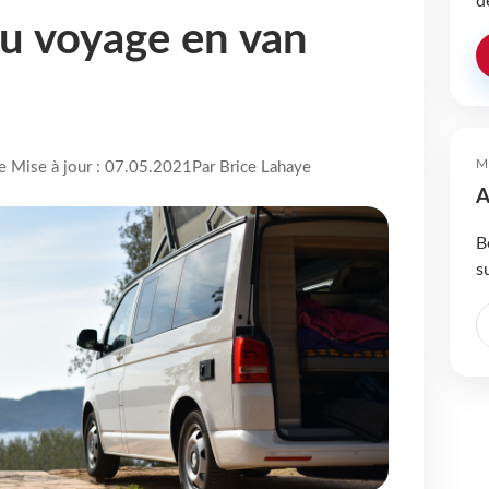
d
 du voyage en van
M
re Mise à jour : 07.05.2021
Par Brice Lahaye
A
B
s