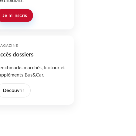
estinations.
Je m'inscris
AGAZINE
ccès dossiers
enchmarks marchés, Icotour et
uppléments Bus&Car.
Découvrir