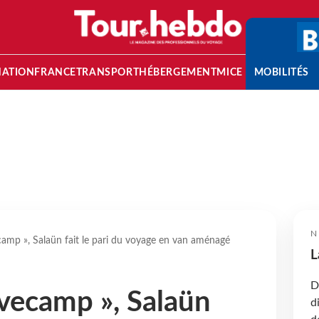
NATION
FRANCE
TRANSPORT
HÉBERGEMENT
MICE
MOBILITÉS
N
mp », Salaün fait le pari du voyage en van aménagé
L
D
vecamp », Salaün
d