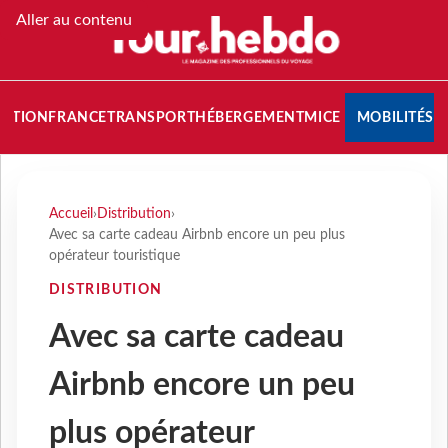
Aller au contenu
NATION
FRANCE
TRANSPORT
HÉBERGEMENT
MICE
MOBILITÉS
Accueil
›
Distribution
›
Avec sa carte cadeau Airbnb encore un peu plus
opérateur touristique
DISTRIBUTION
Avec sa carte cadeau
Airbnb encore un peu
plus opérateur