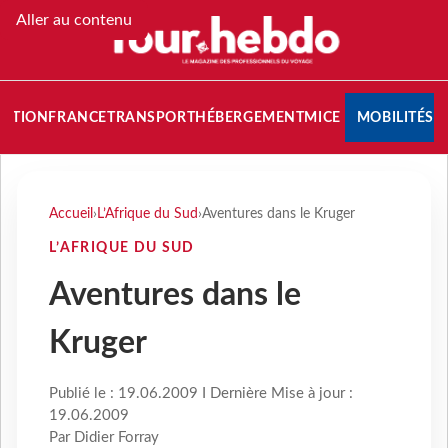
Aller au contenu
NATION
FRANCE
TRANSPORT
HÉBERGEMENT
MICE
MOBILITÉS
Accueil
›
L’Afrique du Sud
›
Aventures dans le Kruger
L’AFRIQUE DU SUD
Aventures dans le
Kruger
Publié le : 19.06.2009 I Dernière Mise à jour :
19.06.2009
Par Didier Forray