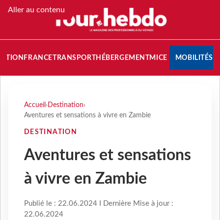
Aller au contenu
NATION
FRANCE
TRANSPORT
HÉBERGEMENT
MICE
MOBILITÉS
Accueil
›
Destination
›
Aventures et sensations à vivre en Zambie
DESTINATION
Aventures et sensations
à vivre en Zambie
Publié le : 22.06.2024 I Dernière Mise à jour :
22.06.2024