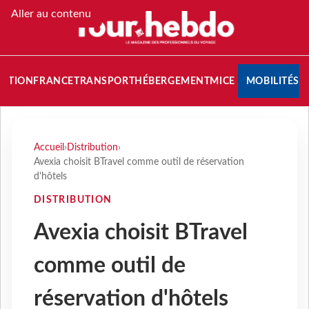
Aller au contenu
NATION
FRANCE
TRANSPORT
HÉBERGEMENT
MICE
MOBILITÉS
Accueil
›
Distribution
›
Avexia choisit BTravel comme outil de réservation
d'hôtels
DISTRIBUTION
Avexia choisit BTravel
comme outil de
réservation d'hôtels