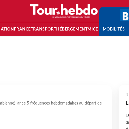
NATION
FRANCE
TRANSPORT
HÉBERGEMENT
MICE
MOBILITÉS
N
L
mbienne) lance 5 fréquences hebdomadaires au départ de
D
d