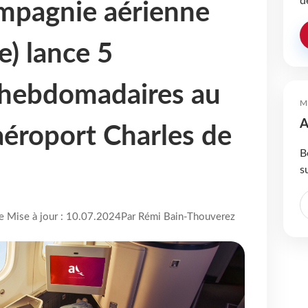
d
mpagnie aérienne
) lance 5
 hebdomadaires au
M
A
'aéroport Charles de
B
s
re Mise à jour : 10.07.2024
Par Rémi Bain-Thouverez