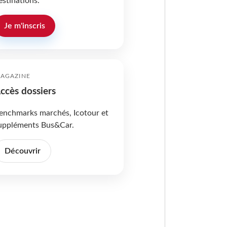
estinations.
Je m'inscris
AGAZINE
ccès dossiers
enchmarks marchés, Icotour et
uppléments Bus&Car.
Découvrir