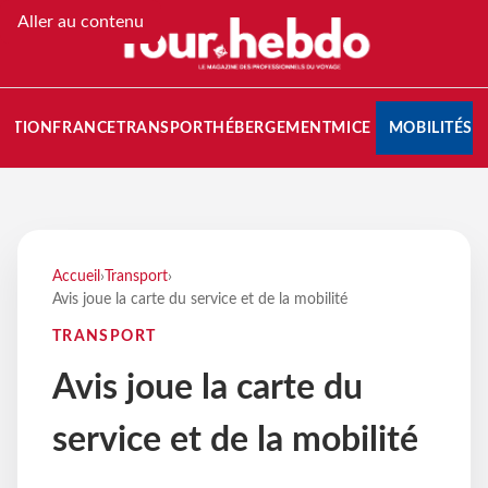
Aller au contenu
NATION
FRANCE
TRANSPORT
HÉBERGEMENT
MICE
MOBILITÉS
Accueil
›
Transport
›
Avis joue la carte du service et de la mobilité
TRANSPORT
Avis joue la carte du
service et de la mobilité