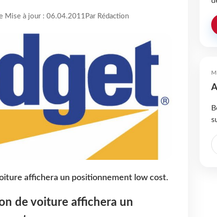
d
re Mise à jour : 06.04.2011
Par Rédaction
M
A
B
s
voiture affichera un positionnement low cost.
on de voiture affichera un