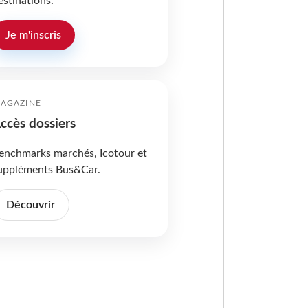
estinations.
Je m'inscris
AGAZINE
ccès dossiers
enchmarks marchés, Icotour et
uppléments Bus&Car.
Découvrir