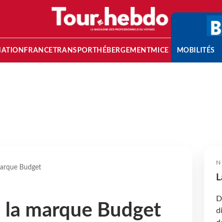
NATION
FRANCE
TRANSPORT
HÉBERGEMENT
MICE
MOBILITÉS
N
marque Budget
L
D
e la marque Budget
d