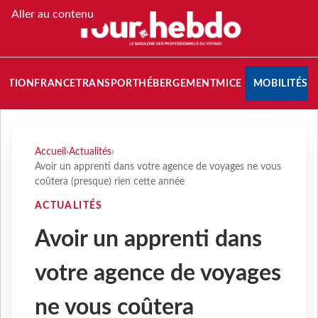
Aller au contenu
NATION
FRANCE
TRANSPORT
HÉBERGEMENT
MICE
MOBILITÉS
Accueil
›
Actualités
›
Avoir un apprenti dans votre agence de voyages ne vous
coûtera (presque) rien cette année
ACTUALITÉS
Avoir un apprenti dans
votre agence de voyages
ne vous coûtera