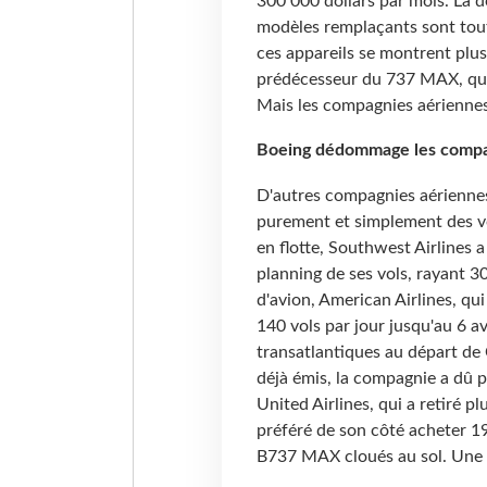
300 000 dollars par mois. La de
modèles remplaçants sont toute
ces appareils se montrent plu
prédécesseur du 737 MAX, qu
Mais les compagnies aériennes 
Boeing dédommage les compa
D'autres compagnies aériennes
purement et simplement des vo
en flotte, Southwest Airlines a
planning de ses vols, rayant 3
d'avion, American Airlines, qui
140 vols par jour jusqu'au 6 a
transatlantiques au départ de 
déjà émis, la compagnie a dû p
United Airlines, qui a retiré pl
préféré de son côté acheter 1
B737 MAX cloués au sol. Une s