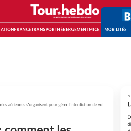
NATION
FRANCE
TRANSPORT
HÉBERGEMENT
MICE
MOBILITÉS
N
L
 aériennes s'organisent pour gérer l'interdiction de vol
D
d
 comment les