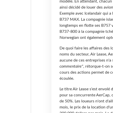
modèle. En attendant, chacun 
ainsi décidé de louer des avi
Exemple avec Icelandair qui a
B737 MAX. La compagnie island
longtemps en flotte ses B757 vi
B737-800 à la compagnie tchè
Norwegian ont également opté 
De quoi faire les affaires des 
noms du secteur, Air Lease, Ae
aucune de ces entreprises n'a
commentaire"
, rétorque-t-on 
cours des actions permet de co
écoulée.
Le titre Air Lease s'est envo
pour sa concurrente AerCap, q
de 50%. Les loueurs n'ont d'ail
mois, le prix de la location d'