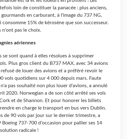
mande est là et les loueurs en profitent ! Les
fois loin de constituer la panacée : plus anciens,
s gourmands en carburant, à l'image du 737 NG,
i consomme 15% de kérosène que son successeur.
n'ont pas le choix.
gnies aériennes
 se sont quand à elles résolues à supprimer
ls. Plus gros client du B737 MAX, avec 34 avions
 refusé de louer des avions et a préféré revoir le
00 vols quotidiens sur 4
000 depuis mars. Faute
 n'a pas souhaité non plus louer d'avions, a annulé
vril 2020. Norwegian a de son côté arrêté ses vols
Cork et de Shannon. Et pour honorer les billets
rendre en charge le transport en bus vers Dublin.
us de 90 vols par jour sur le dernier trimestre, a
9 Boeing 737-700 d'occasion pour pallier ses 14
olution radicale !