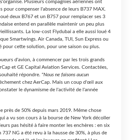
s'organise. Plusieurs compagnies aériennes ont
ons pour compenser l'absence de leurs B737 MAX.
 loué deux B767 et un B757 pour remplacer ses 3
aise entend en parallèle maintenir un peu plus
eillissants. La low-cost Flydubai a elle aussi loué 4
que Smartwings. Air Canada, TUI, Sun Express ou
pour cette solution, pour une saison ou plus.
loueurs d'avion, à commencer par les trois grands
rCap et GE Capital Aviation Services. Contactées,
 souhaité répondre.
"Nous ne faisons aucun
sèchement chez AerCap. Mais un coup d'œil aux
nstater le dynamisme de l'activité de l'année
lé de près de 50% depuis mars 2019. Même chose
ui a vu son cours à la bourse de New York décoller
leurs pas hésité à faire monter les enchères : en six
un 737 NG a été revu à la hausse de 30%, à plus de