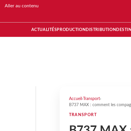
Aller au contenu
ACTUALITÉS
PRODUCTION
DISTRIBUTION
DESTI
Accueil
›
Transport
›
B737 MAX : comment les compagnies
TRANSPORT
B737 MAX :