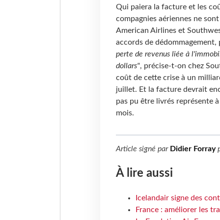
Qui paiera la facture et les c
compagnies aériennes ne sont
American Airlines et Southwes
accords de dédommagement, po
perte de revenus liée à l'immob
dollars"
, précise-t-on chez Sou
coût de cette crise à un milliar
juillet. Et la facture devrait e
pas pu être livrés représente à
mois.
Article signé par
Didier Forray
p
À lire aussi
Icelandair signe des con
France : améliorer les tr