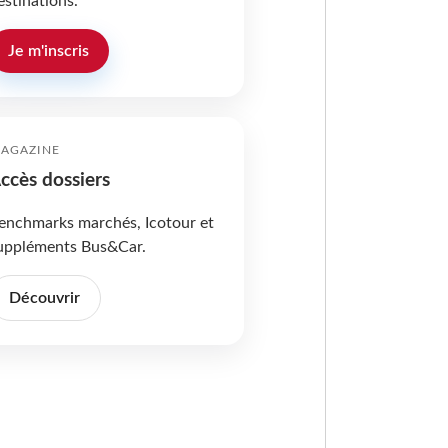
estinations.
Je m'inscris
AGAZINE
ccès dossiers
enchmarks marchés, Icotour et
uppléments Bus&Car.
Découvrir