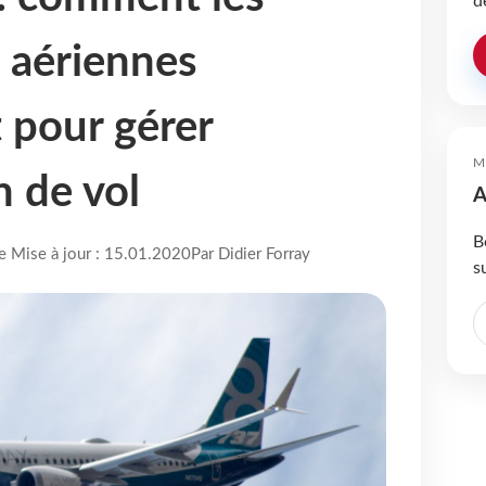
d
 aériennes
t pour gérer
M
n de vol
A
B
re Mise à jour : 15.01.2020
Par Didier Forray
s