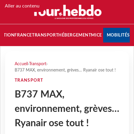
Aller au contenu
NATION
FRANCE
TRANSPORT
HÉBERGEMENT
MICE
MOBILITÉS
Accueil
›
Transport
›
B737 MAX, environnement, grèves… Ryanair ose tout !
TRANSPORT
B737 MAX,
environnement, grèves…
Ryanair ose tout !